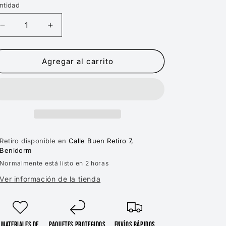
ntidad
Reducir
Aumentar
cantidad
cantidad
para
para
MITCHELL
MITCHELL
Agregar al carrito
AND
AND
NESS
NESS
NBA
NBA
NITRO
NITRO
WAVE
WAVE
REDLINE
REDLINE
SNAPBACK
SNAPBACK
Retiro disponible en
Calle Buen Retiro 7,
BULLS
BULLS
Benidorm
Normalmente está listo en 2 horas
Ver información de la tienda
Materiales de
Paquetes protegidos
Envíos rápidos