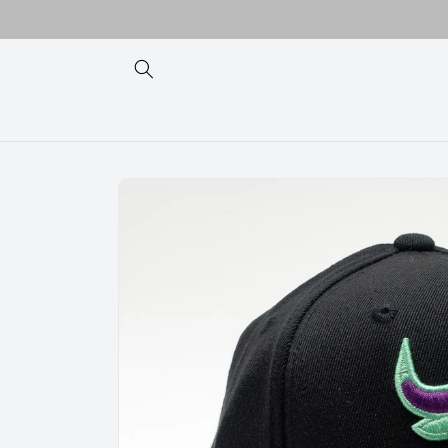
Ir
directamente
al contenido
Ir
directamente
a la
información
del producto