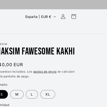
Iniciar
P
Carrito
España | EUR €
sesión
a
í
s
/
KSIM
AKSIM FAWESOME KAKHI
r
e
recio
40,00 EUR
g
bitual
puestos incluidos. Los
gastos de envío
se calculan
i
la pantalla de pago.
ó
maño
n
S
M
L
XL
ntidad