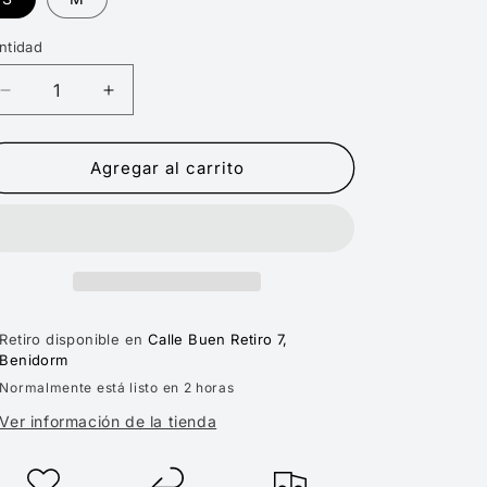
ntidad
Reducir
Aumentar
cantidad
cantidad
para
para
DICKIES
DICKIES
Agregar al carrito
PEDRO
PEDRO
BAY
BAY
SHAKET
SHAKET
AIR
AIR
FORCE
FORCE
Retiro disponible en
Calle Buen Retiro 7,
Benidorm
Normalmente está listo en 2 horas
Ver información de la tienda