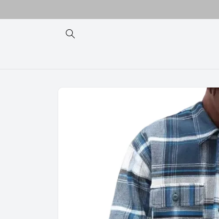
Ir
directamente
al contenido
Ir
directamente
a la
información
del producto