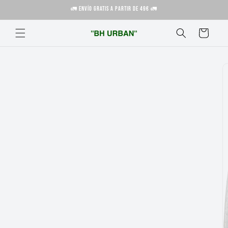
Ir
🚛 ENVÍO GRATIS A PARTIR DE 49€ 🚛
directamente
al contenido
Carrito
Ir
directamente
a la
información
del producto