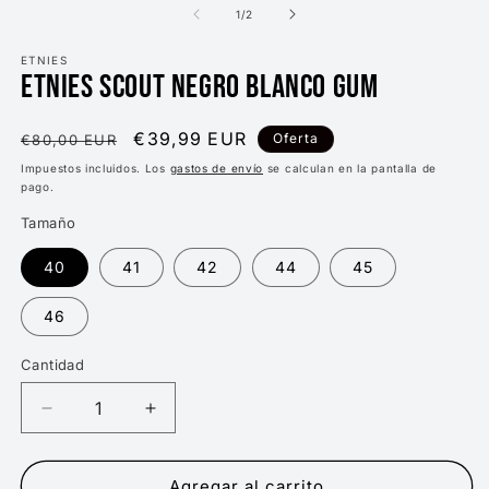
m
de
1
/
2
2
e
ETNIES
u
ETNIES SCOUT NEGRO BLANCO GUM
v
m
Precio
Precio
€39,99 EUR
Oferta
€80,00 EUR
habitual
de
Impuestos incluidos. Los
gastos de envío
se calculan en la pantalla de
pago.
oferta
Tamaño
40
41
42
44
45
46
Cantidad
Reducir
Aumentar
cantidad
cantidad
para
para
ETNIES
ETNIES
Agregar al carrito