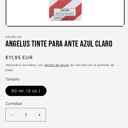
Abrir
elemento
multimedia
ANGELUS
ANGELUS TINTE PARA ANTE AZUL CLARO
1
en
una
ventana
Precio
€11,95 EUR
modal
habitual
Impuestos incluidos. Los
gastos de envío
se calculan en la pantalla de
pago.
Tamaño
90 ml. (3 oz.)
Cantidad
Reducir
Aumentar
cantidad
cantidad