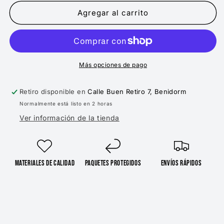
para
para
ANGELUS
ANGELUS
Agregar al carrito
TINTE
TINTE
PARA
PARA
ANTE
ANTE
AZUL
AZUL
CLARO
CLARO
Más opciones de pago
Retiro disponible en
Calle Buen Retiro 7, Benidorm
Normalmente está listo en 2 horas
Ver información de la tienda
Materiales de Calidad
Paquetes protegidos
Envíos rápidos