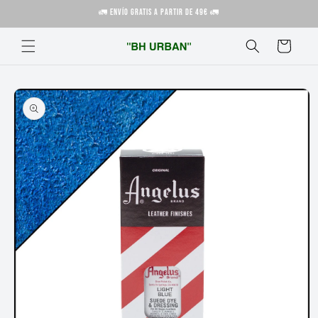
Ir
🚛 ENVÍO GRATIS A PARTIR DE 49€ 🚛
directamente
al contenido
Carrito
Ir
directamente
a la
información
del producto